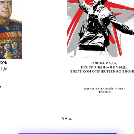
Олимпиада по истории ВОВ
99
р.